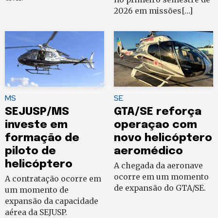
2026 em missões[…]
MS
SE
SEJUSP/MS
GTA/SE reforça
investe em
operaçao com
formação de
novo helicóptero
piloto de
aeromédico
helicóptero
A chegada da aeronave
ocorre em um momento
A contratação ocorre em
de expansão do GTA/SE.
um momento de
expansão da capacidade
aérea da SEJUSP.