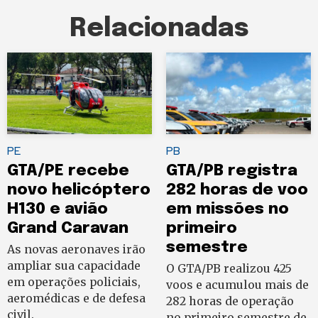
Relacionadas
PE
PB
GTA/PE recebe
GTA/PB registra
novo helicóptero
282 horas de voo
H130 e avião
em missões no
Grand Caravan
primeiro
semestre
As novas aeronaves irão
ampliar sua capacidade
O GTA/PB realizou 425
em operações policiais,
voos e acumulou mais de
aeromédicas e de defesa
282 horas de operação
civil.
no primeiro semestre de