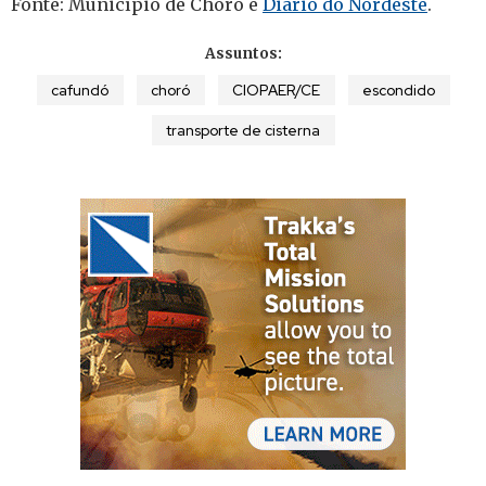
Fonte: Município de Choró e
Diário do Nordeste
.
Assuntos:
cafundó
choró
CIOPAER/CE
escondido
transporte de cisterna