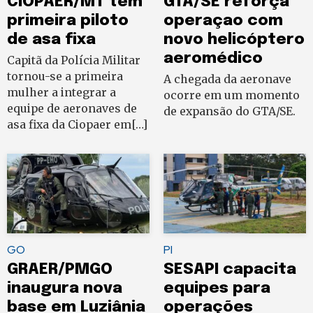
CIOPAER/MT tem
GTA/SE reforça
primeira piloto
operaçao com
de asa fixa
novo helicóptero
aeromédico
Capitã da Polícia Militar
tornou-se a primeira
A chegada da aeronave
mulher a integrar a
ocorre em um momento
equipe de aeronaves de
de expansão do GTA/SE.
asa fixa da Ciopaer em[…]
GO
PI
GRAER/PMGO
SESAPI capacita
inaugura nova
equipes para
base em Luziânia
operações