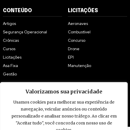
CONTEÚDO
LICITAÇÕES
Artigos
Aeronaves
Segurança Operacional
Combustível
Crônicas
Concurso
Cursos
Drone
Licitações
EPI
Asa Fixa
Manutenção
Gestão
Valorizamos sua privacidade
Usamos cookies para melhorar sua experiência de
© 2009 - 2026 Piloto Policial. Todos os direitos reservados. Brasil.
navegação, veicular anúncios ou conteúdo
personalizado e analisar nosso tráfego. Ao clicar em
"Aceitar tudo", você concorda com nosso uso de