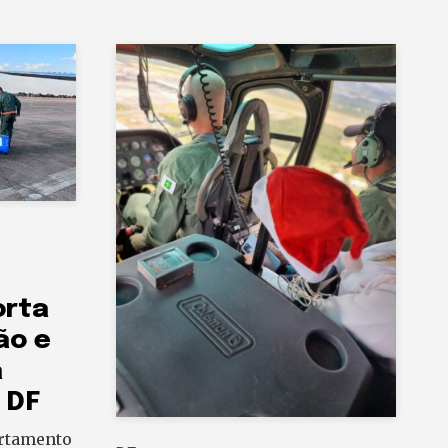
orta
ão e
a
 DF
artamento