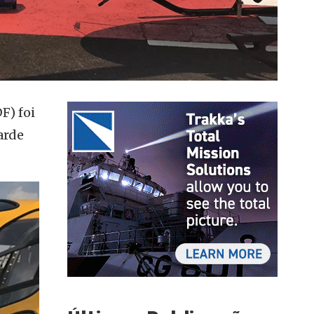
F) foi
arde