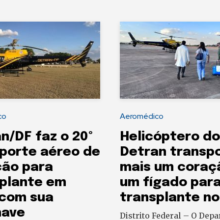
co
Aeromédico
n/DF faz o 20º
Helicóptero do
porte aéreo de
Detran transp
ção para
mais um coraç
plante em
um fígado par
 com sua
transplante no
nave
Distrito Federal – O Dep