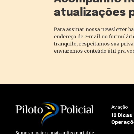
atualizações 
Para assinar nossa newsletter ba
endereço de e-mail no formulário
tranquilo, respeitamos sua priv
enviaremos conteúdo útil pra vo
Aviação
12 Dicas
Operaçõ
Somos o maior e mais antigo portal de