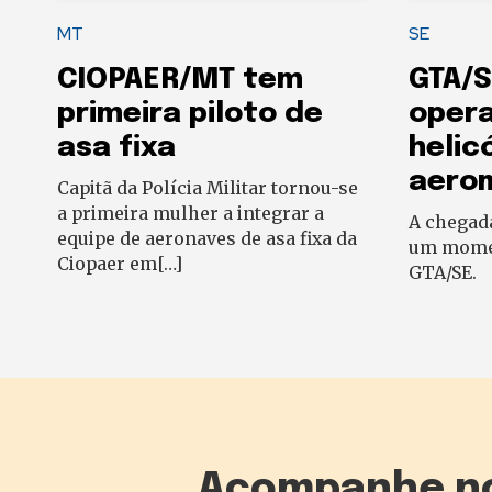
MT
SE
CIOPAER/MT tem
GTA/S
primeira piloto de
oper
asa fixa
helic
aero
Capitã da Polícia Militar tornou-se
a primeira mulher a integrar a
A chegad
equipe de aeronaves de asa fixa da
um momen
Ciopaer em[…]
GTA/SE.
Acompanhe n