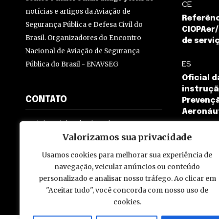
CE
notícias e artigos da Aviação de
Referênc
Segurança Pública e Defesa Civil do
CIOPAer/
Brasil. Organizadores do Encontro
de servi
Nacional de Aviação de Segurança
ES
Pública do Brasil - ENAVSEG
Oficial 
instruçã
CONTATO
Prevençã
Aeronáut
contato@pilotopolicial.com.br
Valorizamos sua privacidade
Usamos cookies para melhorar sua experiência de
navegação, veicular anúncios ou conteúdo
personalizado e analisar nosso tráfego. Ao clicar em
© 2009 - 2026 Piloto Policial. Todos os direitos reservados. Brasi
"Aceitar tudo", você concorda com nosso uso de
cookies.