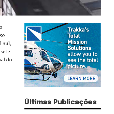
o
exo
 Sul,
 sete
nal do
Últimas Publicações