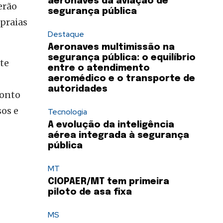
aeronaves da aviação de
erão
segurança pública
 praias
Destaque
Aeronaves multimissão na
segurança pública: o equilíbrio
te
entre o atendimento
aeromédico e o transporte de
autoridades
ponto
sos e
Tecnologia
A evolução da inteligência
aérea integrada à segurança
pública
MT
CIOPAER/MT tem primeira
piloto de asa fixa
MS