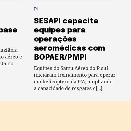
PI
SESAPI capacita
 base
equipes para
operações
aeromédicas com
uziânia
BOPAER/PMPI
to aéreo e
sta no
Equipes do Samu Aéreo do Piauí
iniciaram treinamento para operar
em helicóptero da PM, ampliando
a capacidade de resgates e[…]