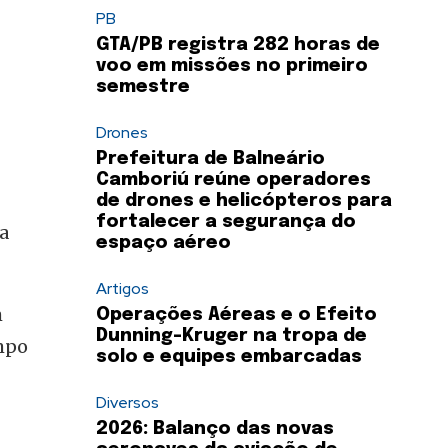
PB
GTA/PB registra 282 horas de
voo em missões no primeiro
semestre
Drones
Prefeitura de Balneário
Camboriú reúne operadores
de drones e helicópteros para
fortalecer a segurança do
da
espaço aéreo
Artigos
m
Operações Aéreas e o Efeito
Dunning-Kruger na tropa de
mpo
solo e equipes embarcadas
Diversos
2026: Balanço das novas