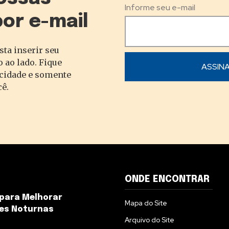
Informe seu e-mail
por e-mail
sta inserir seu
 ao lado. Fique
acidade e somente
cê.
ONDE ENCONTRAR
 para Melhorar
Mapa do Site
es Noturnas
Arquivo do Site