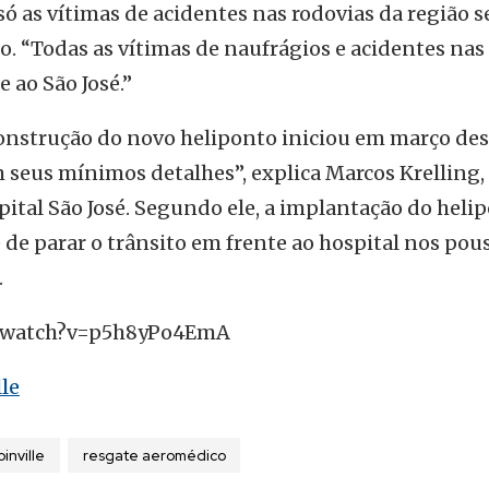
ó as vítimas de acidentes nas rodovias da região s
. “Todas as vítimas de naufrágios e acidentes nas
 ao São José.”
onstrução do novo heliponto iniciou em março des
 seus mínimos detalhes”, explica Marcos Krelling,
ital São José. Segundo ele, a implantação do heli
 de parar o trânsito em frente ao hospital nos pou
.
m/watch?v=p5h8yPo4EmA
lle
oinville
resgate aeromédico