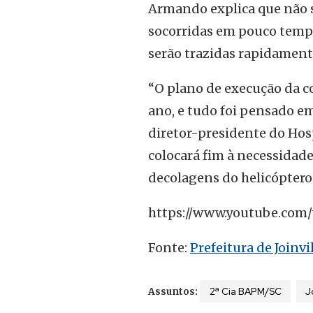
Armando explica que não s
socorridas em pouco tempo
serão trazidas rapidamente
“O plano de execução da c
ano, e tudo foi pensado em
diretor-presidente do Hosp
colocará fim à necessidade
decolagens do helicóptero
https://www.youtube.co
Fonte:
Prefeitura de Joinvi
2ª Cia BAPM/SC
J
Assuntos: