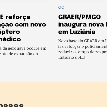
GO
E reforça
GRAER/PMGO
açao com novo
inaugura nova
óptero
em Luziânia
médico
Nova base do GRAER em L
irá reforçar o policiamen
a da aeronave ocorre em
reduzir o tempo de respo
to de expansão do
Entorno do[…]
ossas