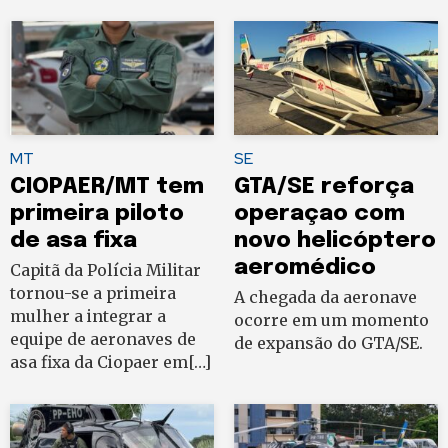
MT
SE
CIOPAER/MT tem
GTA/SE reforça
primeira piloto
operaçao com
de asa fixa
novo helicóptero
aeromédico
Capitã da Polícia Militar
tornou-se a primeira
A chegada da aeronave
mulher a integrar a
ocorre em um momento
equipe de aeronaves de
de expansão do GTA/SE.
asa fixa da Ciopaer em[…]