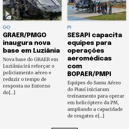
GO
PI
GRAER/PMGO
SESAPI capacita
inaugura nova
equipes para
base em Luziânia
operações
aeromédicas
Nova base do GRAER em
Luziânia irá reforçar o
com
policiamento aéreo e
BOPAER/PMPI
reduzir o tempo de
Equipes do Samu Aéreo
resposta no Entorno
do Piauí iniciaram
do[…]
treinamento para operar
em helicóptero da PM,
ampliando a capacidade
de resgates e[…]