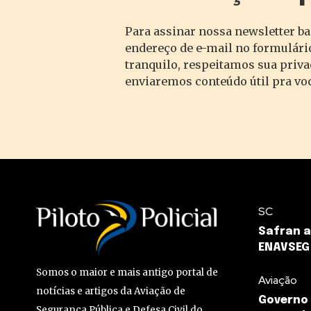
Para assinar nossa newsletter ba
endereço de e-mail no formulário
tranquilo, respeitamos sua priv
enviaremos conteúdo útil pra vo
SC
Safran a
ENAVSEG
Somos o maior e mais antigo portal de
Aviação
notícias e artigos da Aviação de
Governo 
Segurança Pública e Defesa Civil do