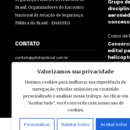
Grupo de
Brasil. Organizadores do Encontro
discipli
Nacional de Aviação de Segurança
aeroméd
concess
Pública do Brasil - ENAVSEG
Corpo de 
CONTATO
Consórci
edital p
contato@pilotopolicial.com.br
helicópt
Pública
Valorizamos sua privacidade
Usamos cookies para melhorar sua experiência de
navegação, veicular anúncios ou conteúdo
personalizado e analisar nosso tráfego. Ao clicar em
© 2009 - 2026 Piloto Policial. Todos os direitos reservados. Brasi
"Aceitar tudo", você concorda com nosso uso de
cookies.
Personalizar
Rejeitar todos
Aceitar todos