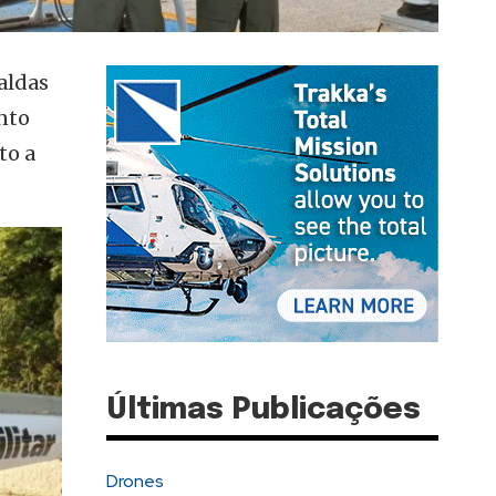
aldas
nto
to a
Últimas Publicações
Drones