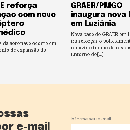
E reforça
GRAER/PMGO
açao com novo
inaugura nova
óptero
em Luziânia
médico
Nova base do GRAER em L
irá reforçar o policiamen
a da aeronave ocorre em
reduzir o tempo de respo
to de expansão do
Entorno do[…]
ossas
Informe seu e-mail
por e-mail