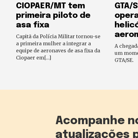
CIOPAER/MT tem
GTA/S
primeira piloto de
oper
asa fixa
helic
aero
Capitã da Polícia Militar tornou-se
a primeira mulher a integrar a
A chegad
equipe de aeronaves de asa fixa da
um momen
Ciopaer em[…]
GTA/SE.
Acompanhe n
atualizações 