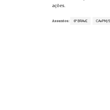
ações.
6ª BRAvE
CAvPM/
Assuntos: