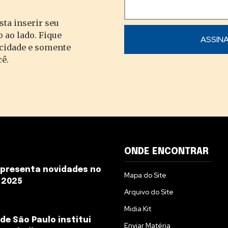
sta inserir seu
 ao lado. Fique
acidade e somente
cê.
ONDE ENCONTRAR
presenta novidades no
Mapa do Site
 2025
Arquivo do Site
Midia Kit
de São Paulo institui
Enviar Matéria