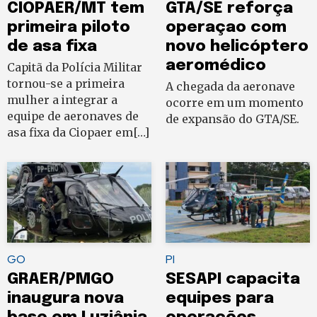
CIOPAER/MT tem
GTA/SE reforça
primeira piloto
operaçao com
de asa fixa
novo helicóptero
aeromédico
Capitã da Polícia Militar
tornou-se a primeira
A chegada da aeronave
mulher a integrar a
ocorre em um momento
equipe de aeronaves de
de expansão do GTA/SE.
asa fixa da Ciopaer em[…]
GO
PI
GRAER/PMGO
SESAPI capacita
inaugura nova
equipes para