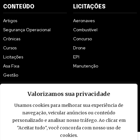
CONTEÚDO
LICITAÇÕES
Artigos
Aeronaves
Segurança Operacional
Combustível
Crônicas
Concurso
Cursos
Drone
Licitações
EPI
Asa Fixa
Manutenção
Gestão
Valorizamos sua privacidade
Usamos cookies para melhorar sua experiência de
navegação, veicular anúncios ou conteúdo
© 2009 - 2026 Piloto Policial. Todos os direitos reservados. Brasil.
personalizado e analisar nosso tráfego. Ao clicar em
"Aceitar tudo", você concorda com nosso uso de
cookies.