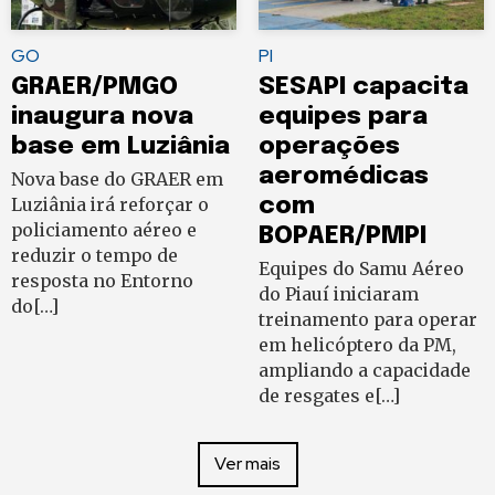
GO
PI
GRAER/PMGO
SESAPI capacita
inaugura nova
equipes para
base em Luziânia
operações
aeromédicas
Nova base do GRAER em
Luziânia irá reforçar o
com
policiamento aéreo e
BOPAER/PMPI
reduzir o tempo de
Equipes do Samu Aéreo
resposta no Entorno
do Piauí iniciaram
do[…]
treinamento para operar
em helicóptero da PM,
ampliando a capacidade
de resgates e[…]
Ver mais