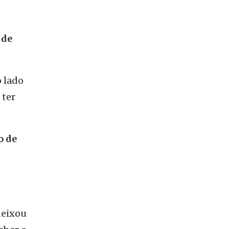
 de
 lado
 ter
o de
deixou