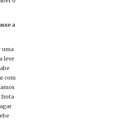
aber o
asse a
er uma
a leve
sabe
ar com
stamos
 frota
pagar
cebe