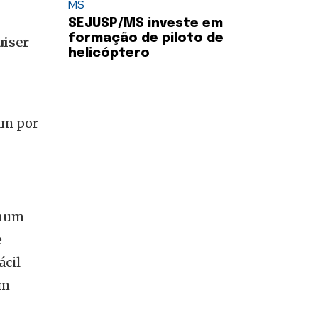
MS
SEJUSP/MS investe em
formação de piloto de
uiser
helicóptero
am por
 num
e
ácil
em