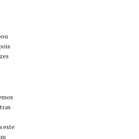
bou
pois
ezes
temos
tras
a este
 um