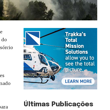
te
s do
sórcio
es
inado
Últimas Publicações
para