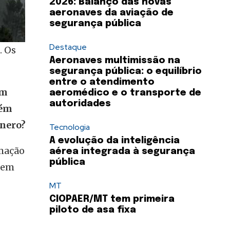
2026: Balanço das novas
aeronaves da aviação de
segurança pública
Destaque
. Os
Aeronaves multimissão na
segurança pública: o equilíbrio
entre o atendimento
am
aeromédico e o transporte de
autoridades
bém
ênero?
Tecnologia
A evolução da inteligência
imação
aérea integrada à segurança
pública
 em
MT
CIOPAER/MT tem primeira
piloto de asa fixa