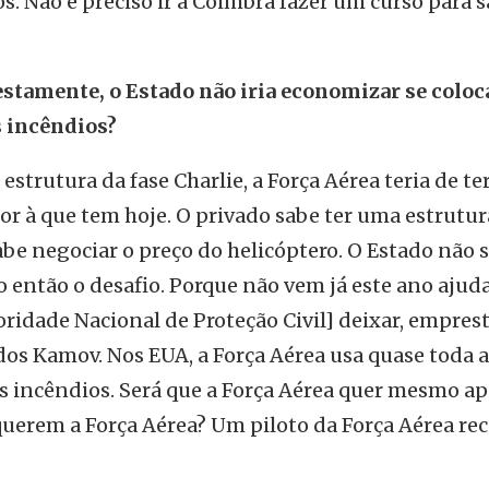
s. Não é preciso ir a Coimbra fazer um curso para s
stamente, o Estado não iria economizar se coloc
s incêndios?
 estrutura da fase Charlie, a Força Aérea teria de t
or à que tem hoje. O privado sabe ter uma estrutur
be negociar o preço do helicóptero. O Estado não 
o então o desafio. Porque não vem já este ano ajud
oridade Nacional de Proteção Civil] deixar, empre
os Kamov. Nos EUA, a Força Aérea usa quase toda a
os incêndios. Será que a Força Aérea quer mesmo a
uerem a Força Aérea? Um piloto da Força Aérea re