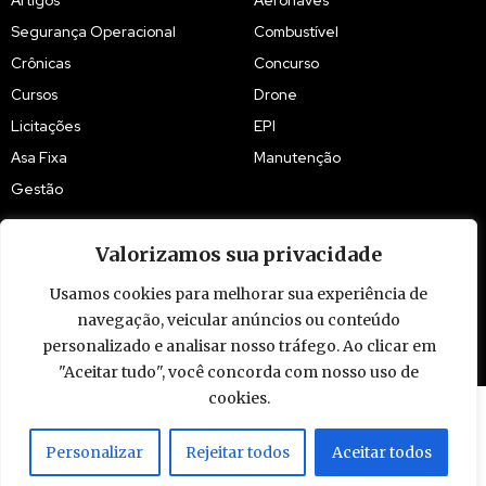
Segurança Operacional
Combustível
Crônicas
Concurso
Cursos
Drone
Licitações
EPI
Asa Fixa
Manutenção
Gestão
Valorizamos sua privacidade
Usamos cookies para melhorar sua experiência de
© 2009 - 2026 Piloto Policial. Todos os direitos reservados. Brasil.
navegação, veicular anúncios ou conteúdo
personalizado e analisar nosso tráfego. Ao clicar em
"Aceitar tudo", você concorda com nosso uso de
cookies.
Personalizar
Rejeitar todos
Aceitar todos