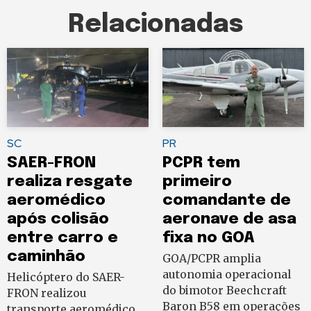
Relacionadas
SC
PR
SAER-FRON
PCPR tem
realiza resgate
primeiro
aeromédico
comandante de
após colisão
aeronave de asa
entre carro e
fixa no GOA
caminhão
GOA/PCPR amplia
autonomia operacional
Helicóptero do SAER-
do bimotor Beechcraft
FRON realizou
Baron B58 em operações
transporte aeromédico