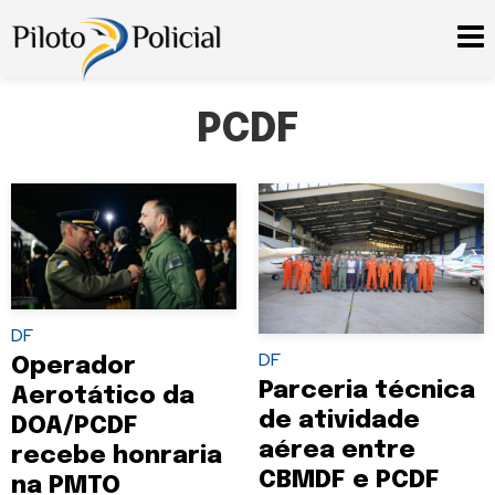
PCDF
DF
DF
Operador
Parceria técnica
Aerotático da
de atividade
DOA/PCDF
aérea entre
recebe honraria
CBMDF e PCDF
na PMTO