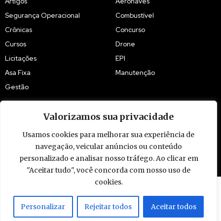
Artigos
Aeronaves
Segurança Operacional
Combustível
Crônicas
Concurso
Cursos
Drone
Licitações
EPI
Asa Fixa
Manutenção
Gestão
Valorizamos sua privacidade
Usamos cookies para melhorar sua experiência de
navegação, veicular anúncios ou conteúdo
© 2009 - 2026 Piloto Policial. Todos os direitos reservados. Brasil.
personalizado e analisar nosso tráfego. Ao clicar em
"Aceitar tudo", você concorda com nosso uso de
cookies.
Personalizar
Rejeitar todos
Aceitar todos