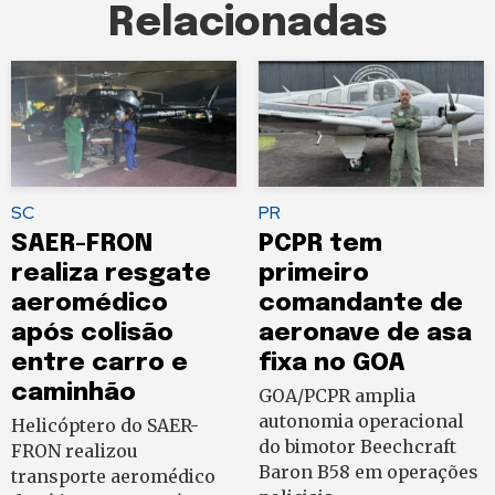
Relacionadas
SC
PR
SAER-FRON
PCPR tem
realiza resgate
primeiro
aeromédico
comandante de
após colisão
aeronave de asa
entre carro e
fixa no GOA
caminhão
GOA/PCPR amplia
autonomia operacional
Helicóptero do SAER-
do bimotor Beechcraft
FRON realizou
Baron B58 em operações
transporte aeromédico