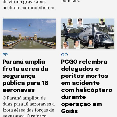
policiais.
de vítima grave após
acidente automobilístico.
PR
GO
Paraná amplia
PCGO relembra
frota aérea da
delegados e
segurança
peritos mortos
pública para 18
em acidente
aeronaves
com helicóptero
durante
O Paraná ampliou de
duas para 18 aeronaves a
operação em
frota aérea das forças de
Goiás
segurança. O reforço