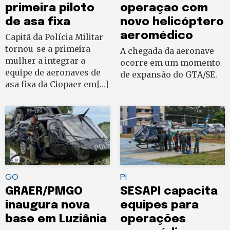
primeira piloto
operaçao com
de asa fixa
novo helicóptero
aeromédico
Capitã da Polícia Militar
tornou-se a primeira
A chegada da aeronave
mulher a integrar a
ocorre em um momento
equipe de aeronaves de
de expansão do GTA/SE.
asa fixa da Ciopaer em[…]
GO
PI
GRAER/PMGO
SESAPI capacita
inaugura nova
equipes para
base em Luziânia
operações