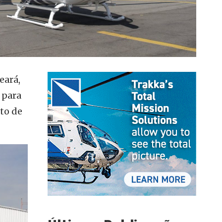
eará,
s para
to de