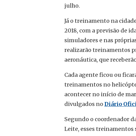
julho.
Já o treinamento na cida
2018, com a previsão de i
simuladores e nas própria
realizarão treinamentos p
aeronáutica, que receberão
Cada agente ficou ou ficará
treinamentos no helicópter
acontecer no início de ma
divulgados no
Diário Ofic
Segundo o coordenador da C
Leite, esses treinamentos