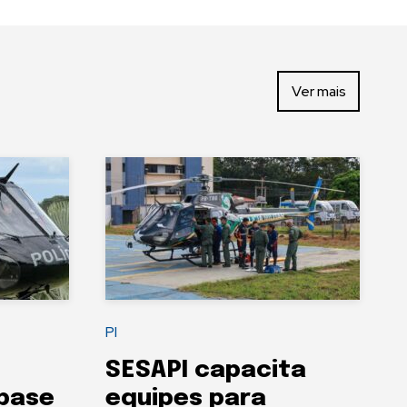
Ver mais
PI
SESAPI capacita
 base
equipes para