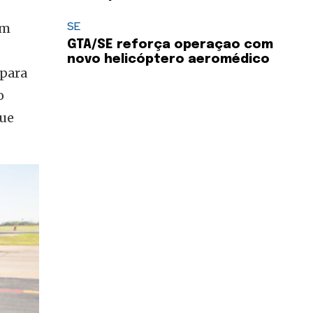
SE
am
GTA/SE reforça operaçao com
novo helicóptero aeromédico
 para
o
que