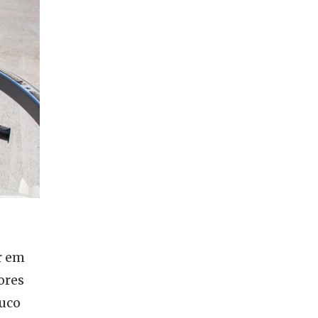
r em
ores
ouco