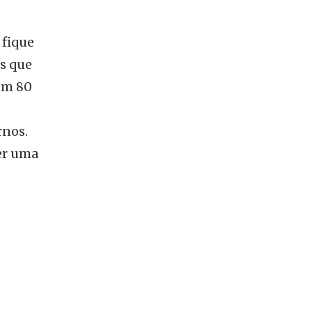
 fique
s que
om 80
rnos.
er uma