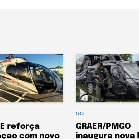
GO
E reforça
GRAER/PMGO
açao com novo
inaugura nova