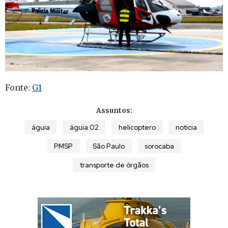
Fonte:
G1
Assuntos:
águia
águia 02
helicoptero
noticia
PMSP
São Paulo
sorocaba
transporte de órgãos