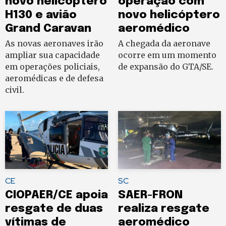
novo helicóptero
operaçao com
H130 e avião
novo helicóptero
Grand Caravan
aeromédico
As novas aeronaves irão
A chegada da aeronave
ampliar sua capacidade
ocorre em um momento
em operações policiais,
de expansão do GTA/SE.
aeromédicas e de defesa
civil.
CE
SC
CIOPAER/CE apoia
SAER-FRON
resgate de duas
realiza resgate
vítimas de
aeromédico