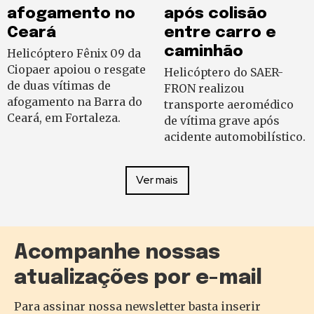
afogamento no
após colisão
Ceará
entre carro e
caminhão
Helicóptero Fênix 09 da
Ciopaer apoiou o resgate
Helicóptero do SAER-
de duas vítimas de
FRON realizou
afogamento na Barra do
transporte aeromédico
Ceará, em Fortaleza.
de vítima grave após
acidente automobilístico.
Ver mais
Acompanhe nossas
atualizações por e-mail
Para assinar nossa newsletter basta inserir