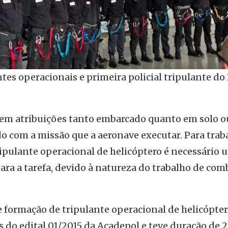
ntes operacionais e primeira policial tripulante do
tem atribuições tanto embarcado quanto em solo o
do com a missão que a aeronave executar. Para trab
ulante operacional de helicóptero é necessário 
para a tarefa, devido à natureza do trabalho de com
e formação de tripulante operacional de helicópte
 do edital 01/2015 da Acadepol e teve duração de 