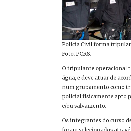
Polícia Civil forma tripula
Foto: PCRS.
O tripulante operacional 
água, e deve atuar de acor
num grupamento como trip
policial fisicamente apto 
e/ou salvamento.
Os integrantes do curso d
foram selecionados através