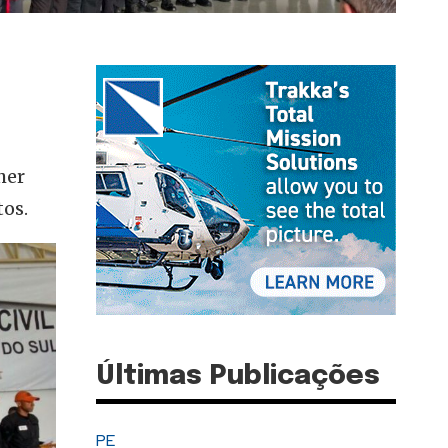
her
tos.
Últimas Publicações
PE