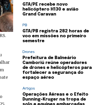
GTA/PE recebe novo
helicóptero H130 e avião
Grand Caravan
PB
GTA/PB registra 282 horas de
 RS.
voo em missões no primeiro
semestre
Drones
u
Prefeitura de Balneário
alhar
Camboriú reúne operadores
de drones e helicópteros para
um
fortalecer a segurança do
bate
espaço aéreo
Artigos
Operações Aéreas e o Efeito
ro
Dunning-Kruger na tropa de
225
solo e equipes embarcadas