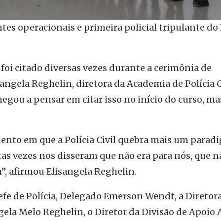
ntes operacionais e primeira policial tripulante do
oi citado diversas vezes durante a cerimônia de
angela Reghelin, diretora da Academia de Polícia C
egou a pensar em citar isso no início do curso, ma
nto em que a Polícia Civil quebra mais um parad
as vezes nos disseram que não era para nós, que n
m”, afirmou Elisangela Reghelin.
e de Polícia, Delegado Emerson Wendt, a Diretor
gela Melo Reghelin, o Diretor da Divisão de Apoio 