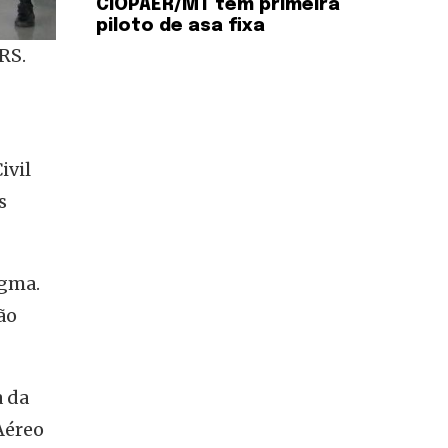
CIOPAER/MT tem primeira
piloto de asa fixa
 RS.
ivil
s
igma.
ão
a da
Aéreo