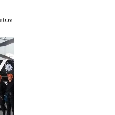
a
rutura