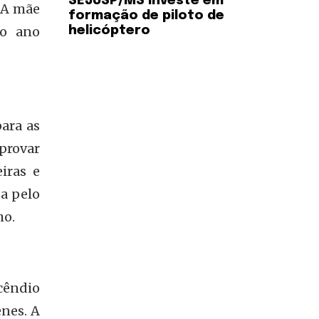
SEJUSP/MS investe em
 A mãe
formação de piloto de
no ano
helicóptero
para as
provar
iras e
a pelo
ho.
cêndio
enes. A