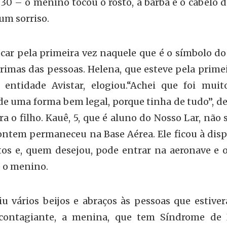
30 – o menino tocou o rosto, a barba e o cabelo 
um sorriso.
car pela primeira vez naquele que é o símbolo do
imas das pessoas. Helena, que esteve pela primei
 entidade Avistar, elogiou.“Achei que foi mui
e uma forma bem legal, porque tinha de tudo”, de
 o filho. Kauê, 5, que é aluno do Nosso Lar, não 
ontem permaneceu na Base Aérea. Ele ficou à disp
tos e, quem desejou, pode entrar na aeronave e o
e o menino.
iu vários beijos e abraços às pessoas que estive
 contagiante, a menina, que tem Síndrome de