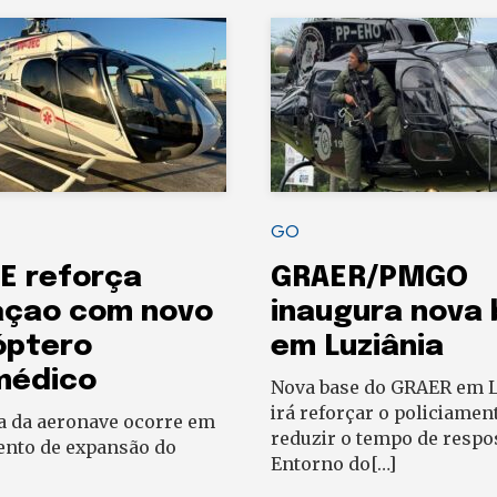
GO
E reforça
GRAER/PMGO
açao com novo
inaugura nova
óptero
em Luziânia
médico
Nova base do GRAER em L
irá reforçar o policiamen
a da aeronave ocorre em
reduzir o tempo de respo
to de expansão do
Entorno do[…]