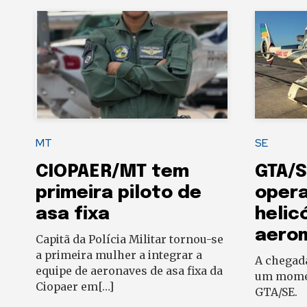
MT
SE
CIOPAER/MT tem
GTA/S
primeira piloto de
oper
asa fixa
helic
aero
Capitã da Polícia Militar tornou-se
a primeira mulher a integrar a
A chegad
equipe de aeronaves de asa fixa da
um momen
Ciopaer em[…]
GTA/SE.