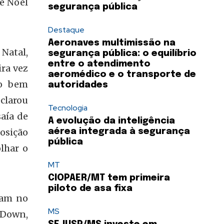
de Noel
segurança pública
Destaque
Aeronaves multimissão na
 Natal,
segurança pública: o equilíbrio
entre o atendimento
ra vez
aeromédico e o transporte de
to bem
autoridades
clarou
Tecnologia
saía de
A evolução da inteligência
osição
aérea integrada à segurança
pública
lhar o
MT
CIOPAER/MT tem primeira
piloto de asa fixa
ram no
MS
 Down,