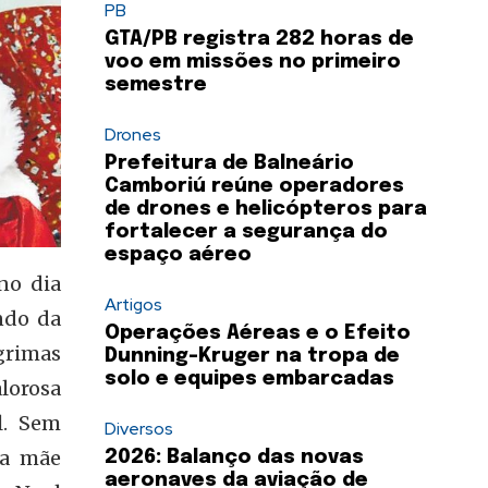
PB
GTA/PB registra 282 horas de
voo em missões no primeiro
semestre
Drones
Prefeitura de Balneário
Camboriú reúne operadores
de drones e helicópteros para
fortalecer a segurança do
espaço aéreo
no dia
Artigos
ndo da
Operações Aéreas e o Efeito
grimas
Dunning-Kruger na tropa de
solo e equipes embarcadas
lorosa
l. Sem
Diversos
 a mãe
2026: Balanço das novas
aeronaves da aviação de