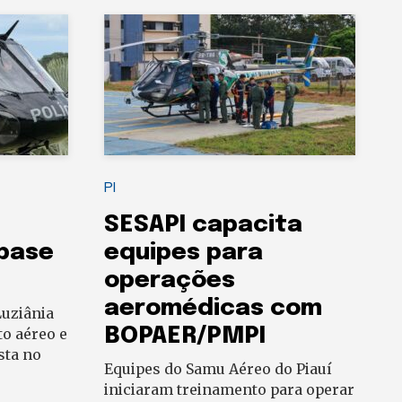
PI
SESAPI capacita
 base
equipes para
operações
aeromédicas com
uziânia
BOPAER/PMPI
to aéreo e
sta no
Equipes do Samu Aéreo do Piauí
iniciaram treinamento para operar