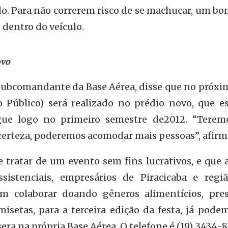
o. Para não correrem risco de se machucar, um bo
dentro do veículo.
ovo
 subcomandante da Base Aérea, disse que no próxi
 Público) será realizado no prédio novo, que e
egue logo no primeiro semestre de2012. “Tere
certeza, poderemos acomodar mais pessoas”, afirm
se tratar de um evento sem fins lucrativos, e que
ssistenciais, empresários de Piracicaba e regi
em colaborar doando gêneros alimentícios, pres
misetas, para a terceira edição da festa, já pode
ra na própria Base Aérea. O telefone é (19) 3434-8