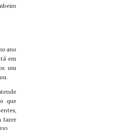
mbeiro
mo ano
stá em
mos um
ou.
 atende
ão que
entes,
m fazer
110.