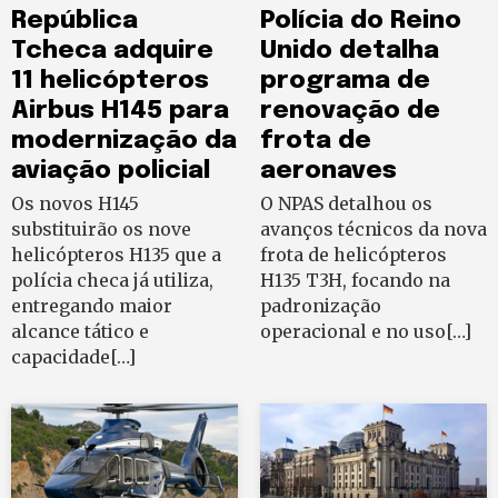
República
Polícia do Reino
Tcheca adquire
Unido detalha
11 helicópteros
programa de
Airbus H145 para
renovação de
modernização da
frota de
aviação policial
aeronaves
Os novos H145
O NPAS detalhou os
substituirão os nove
avanços técnicos da nova
helicópteros H135 que a
frota de helicópteros
polícia checa já utiliza,
H135 T3H, focando na
entregando maior
padronização
alcance tático e
operacional e no uso[…]
capacidade[…]