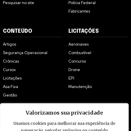
Pesquisar no site
Polícia Federal
Fabricantes
CONTEÚDO
LICITAÇÕES
Artigos
Aeronaves
Segurança Operacional
Combustível
Crônicas
Concurso
Cursos
Drone
Licitações
EPI
Asa Fixa
Manutenção
Gestão
Valorizamos sua privacidade
Usamos cookies para melhorar sua experiência de
navegação, veicular anúncios ou conteúdo
© 2009 - 2026 Piloto Policial. Todos os direitos reservados. Brasil.