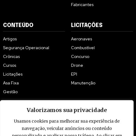
Fabricantes
CONTEÚDO
LICITAÇÕES
Artigos
Aeronaves
Segurança Operacional
Combustível
Crônicas
Concurso
Cursos
Drone
Licitações
EPI
Asa Fixa
Manutenção
Gestão
Valorizamos sua privacidade
Usamos cookies para melhorar sua experiência de
navegação, veicular anúncios ou conteúdo
© 2009 - 2026 Piloto Policial. Todos os direitos reservados. Brasil.
personalizado e analisar nosso tráfego. Ao clicar em