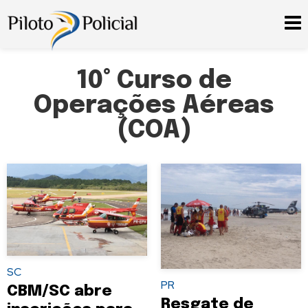
10° Curso de
Operações Aéreas
(COA)
SC
PR
CBM/SC abre
Resgate de