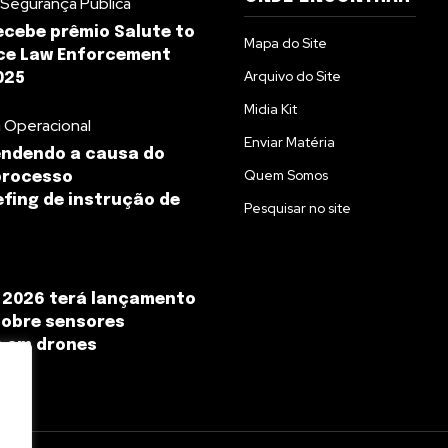
 Segurança Pública
ecebe prêmio Salute to
Mapa do Site
ce Law Enforcement
Arquivo do Site
025
Midia Kit
 Operacional
Enviar Matéria
ndendo a causa do
Quem Somos
processo
efing de instrução de
Pesquisar no site
 2026 terá lançamento
 sobre sensores
s em drones