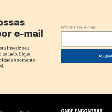
ossas
Informe seu e-mail
por e-mail
sta inserir seu
 ao lado. Fique
acidade e somente
cê.
ONDE ENCONTRAR