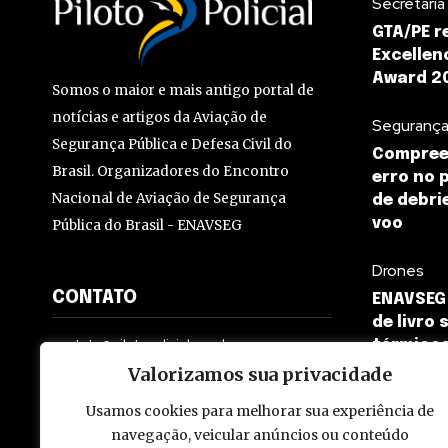
Secretaria
GTA/PE r
Excellen
Award 2
Somos o maior e mais antigo portal de
notícias e artigos da Aviação de
Segurança
Segurança Pública e Defesa Civil do
Compree
Brasil. Organizadores do Encontro
erro no 
Nacional de Aviação de Segurança
de debri
voo
Pública do Brasil - ENAVSEG
Drones
CONTATO
ENAVSEG
de livro
contato@pilotopolicial.com.br
térmico
Valorizamos sua privacidade
Usamos cookies para melhorar sua experiência de
navegação, veicular anúncios ou conteúdo