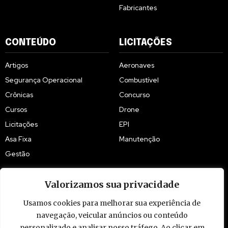
Fabricantes
CONTEÚDO
LICITAÇÕES
Artigos
Aeronaves
Segurança Operacional
Combustível
Crônicas
Concurso
Cursos
Drone
Licitações
EPI
Asa Fixa
Manutenção
Gestão
Valorizamos sua privacidade
Usamos cookies para melhorar sua experiência de
© 2009 - 2026 Piloto Policial. Todos os direitos reservados. Brasil.
navegação, veicular anúncios ou conteúdo
personalizado e analisar nosso tráfego. Ao clicar em