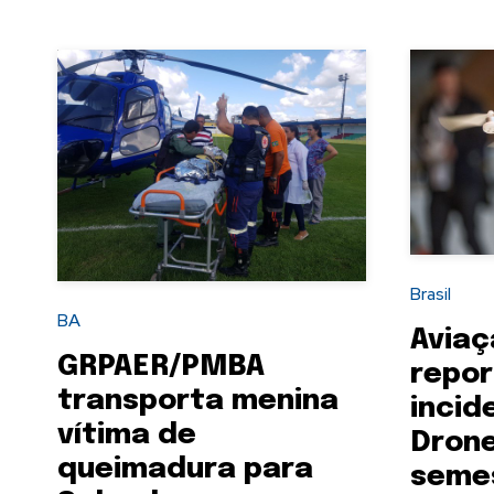
Brasil
BA
Aviaç
GRPAER/PMBA
repor
transporta menina
incid
vítima de
Drone
queimadura para
seme