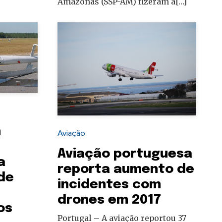
Amazonas (SSP-AM) fizeram a[…]
m
Aviação
Aviação portuguesa
a
reporta aumento de
 de
incidentes com
drones em 2017
os
Portugal – A aviação reportou 37