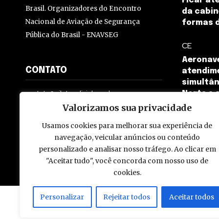
Ficar at
Brasil. Organizadores do Encontro
da cabin
Nacional de Aviação de Segurança
formas d
Pública do Brasil - ENAVSEG
CE
Aeronave
CONTATO
atendim
simultân
contato@pilotopolicial.com.br
Norte e 
Valorizamos sua privacidade
Usamos cookies para melhorar sua experiência de
navegação, veicular anúncios ou conteúdo
personalizado e analisar nosso tráfego. Ao clicar em
© 2009 - 2026 Piloto Policial. Todos os direitos reservados. Brasi
"Aceitar tudo", você concorda com nosso uso de
cookies.
Personalizar
Rejeitar todos
Aceitar todos