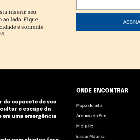
sta inserir seu
 ao lado. Fique
acidade e somente
cê.
ONDE ENCONTRAR
r do capacete de voo
Mapa do Site
icultar o escape da
Arquivo do Site
e em uma emergência
Midia Kit
Enviar Matéria