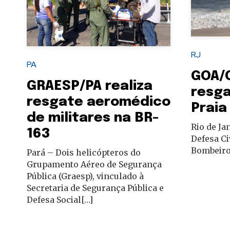
autoridades
RJ
PA
GOA/
GRAESP/PA realiza
resga
resgate aeromédico
Praia
de militares na BR-
Rio de Ja
163
Defesa Ci
Bombeiros
Pará – Dois helicópteros do
Grupamento Aéreo de Segurança
Pública (Graesp), vinculado à
Secretaria de Segurança Pública e
Defesa Social[…]