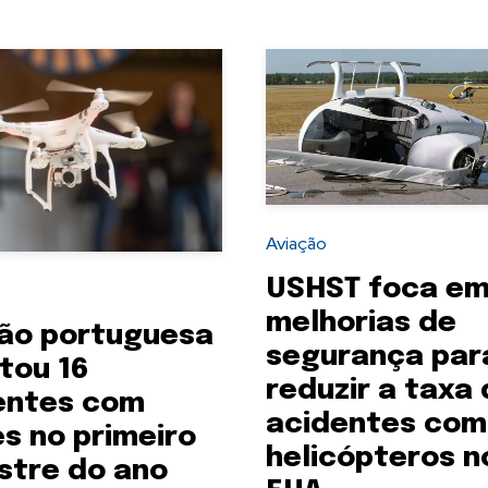
Aviação
USHST foca e
melhorias de
ão portuguesa
segurança par
tou 16
reduzir a taxa
entes com
acidentes com
s no primeiro
helicópteros n
stre do ano