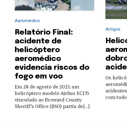
autoridades
Aeromédico
Artigos
Relatório Final:
Helic
acidente de
aero
helicóptero
dobro
aeromédico
acide
evidencia riscos do
fogo em voo
Os helic
aeromédic
Em 28 de agosto de 2023, um
acidente
helicóptero modelo Airbus EC135
com todos
vinculado ao Broward County
Sheriff’s Office (BSO) partiu de[…]