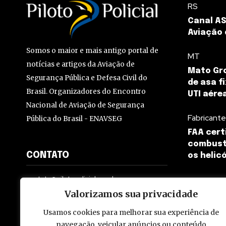
RS
Canal AS
Aviação 
Somos o maior e mais antigo portal de
MT
notícias e artigos da Aviação de
Mato Gr
Segurança Pública e Defesa Civil do
de asa f
Brasil. Organizadores do Encontro
UTI aére
Nacional de Aviação de Segurança
Fabricant
Pública do Brasil - ENAVSEG
FAA cert
combustí
CONTATO
os helic
contato@pilotopolicial.com.br
Valorizamos sua privacidade
Usamos cookies para melhorar sua experiência de
navegação, veicular anúncios ou conteúdo