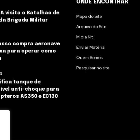
ONDE ENCONTRAR
A visita o Batalhão de
Mapa do Site
da Brigada Militar
Arquivo do Site
Midia Kit
osso compra aeronave
Enviar Matéria
ixa para operar como
Quem Somos
a
Pesquisar no site
es
ifica tanque de
vel anti-choque para
ópteros AS350 e EC130