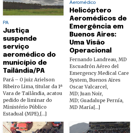
Aeromédico
Helicóptero
Aeromédicos de
PA
Emergência em
Justiça
Buenos Aires:
suspende
Uma Visão
serviço
Operacional
aeromédico do
Fernando Landreau, MD
município de
Escuadrón Aéreo del
Tailândia/PA
Emergency Medical Care
Pará – O juiz Arielson
System, Buenos Aires
Ribeiro Lima, titular da 1ª
Oscar Valcarcel,
Vara de Tailândia, acatou
MD; Juan Noir,
pedido de liminar do
MD; Guadalupe Pernía,
Ministério Público
MD María[…]
Estadual (MPE),[…]