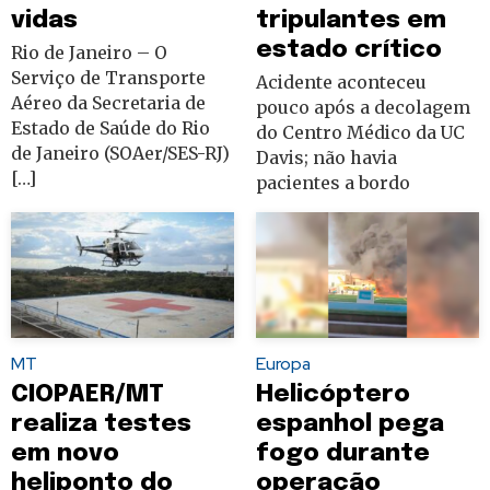
vidas
tripulantes em
estado crítico
Rio de Janeiro – O
Serviço de Transporte
Acidente aconteceu
Aéreo da Secretaria de
pouco após a decolagem
Estado de Saúde do Rio
do Centro Médico da UC
de Janeiro (SOAer/SES-RJ)
Davis; não havia
[…]
pacientes a bordo
MT
Europa
CIOPAER/MT
Helicóptero
realiza testes
espanhol pega
em novo
fogo durante
heliponto do
operação