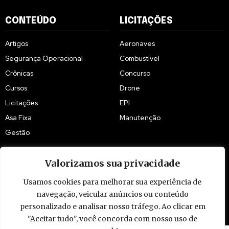
CONTEÚDO
LICITAÇÕES
Artigos
Aeronaves
Segurança Operacional
Combustível
Crônicas
Concurso
Cursos
Drone
Licitações
EPI
Asa Fixa
Manutenção
Gestão
Valorizamos sua privacidade
Usamos cookies para melhorar sua experiência de
© 2009 - 2026 Piloto Policial. Todos os direitos reservados. Brasil.
navegação, veicular anúncios ou conteúdo
personalizado e analisar nosso tráfego. Ao clicar em
"Aceitar tudo", você concorda com nosso uso de