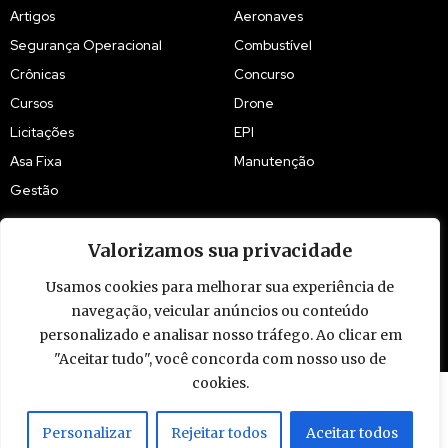
Artigos
Aeronaves
Segurança Operacional
Combustível
Crônicas
Concurso
Cursos
Drone
Licitações
EPI
Asa Fixa
Manutenção
Gestão
Valorizamos sua privacidade
Usamos cookies para melhorar sua experiência de
navegação, veicular anúncios ou conteúdo
© 2009 - 2026 Piloto Policial. Todos os direitos reservados. Brasil.
personalizado e analisar nosso tráfego. Ao clicar em
"Aceitar tudo", você concorda com nosso uso de
cookies.
Personalizar
Rejeitar todos
Aceitar todos