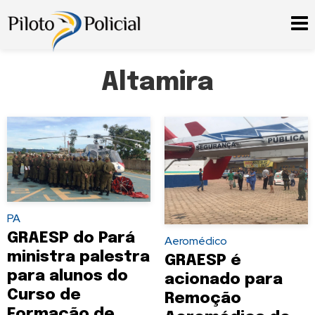
Altamira
PA
GRAESP do Pará
Aeromédico
ministra palestra
GRAESP é
para alunos do
acionado para
Curso de
Remoção
Formação de