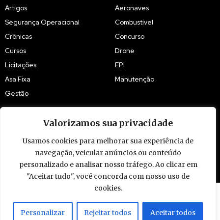
Artigos
Aeronaves
Segurança Operacional
Combustível
Crônicas
Concurso
Cursos
Drone
Licitações
EPI
Asa Fixa
Manutenção
Gestão
Valorizamos sua privacidade
Usamos cookies para melhorar sua experiência de
© 2009 - 2026 Piloto Policial. Todos os direitos reservados. Brasil.
navegação, veicular anúncios ou conteúdo
personalizado e analisar nosso tráfego. Ao clicar em
"Aceitar tudo", você concorda com nosso uso de
cookies.
Personalizar
Rejeitar todos
Aceitar todos