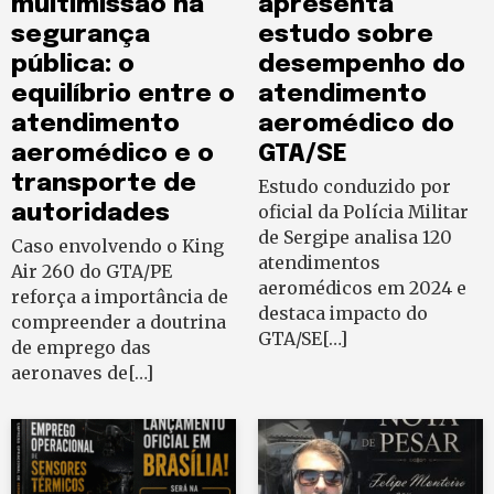
multimissão na
apresenta
segurança
estudo sobre
pública: o
desempenho do
equilíbrio entre o
atendimento
atendimento
aeromédico do
aeromédico e o
GTA/SE
transporte de
Estudo conduzido por
autoridades
oficial da Polícia Militar
de Sergipe analisa 120
Caso envolvendo o King
atendimentos
Air 260 do GTA/PE
aeromédicos em 2024 e
reforça a importância de
destaca impacto do
compreender a doutrina
GTA/SE[…]
de emprego das
aeronaves de[…]