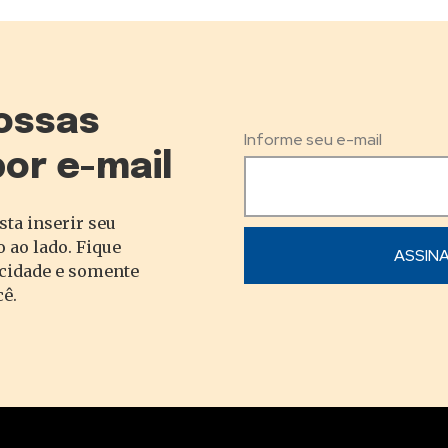
ossas
Informe seu e-mail
por e-mail
sta inserir seu
 ao lado. Fique
acidade e somente
cê.