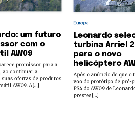
Europa
rdo: um futuro
Leonardo sele
ssor com o
turbina Arriel 
til AW09
para o novo
helicóptero A
parece promissor para a
 ao continuar a
Após o anúncio de que o t
 suas ofertas de produtos
voo do protótipo de pré-
sátil AW09. A[…]
PS4 do AW09 de Leonardo
prestes[…]