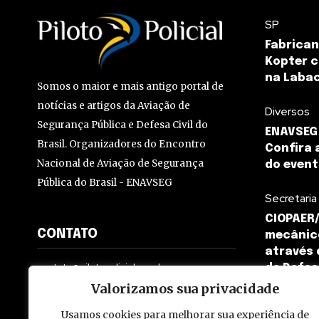
SP
Fabrican
Kopter c
na Labac
Somos o maior e mais antigo portal de
notícias e artigos da Aviação de
Diversos
Segurança Pública e Defesa Civil do
ENAVSEG 
Brasil. Organizadores do Encontro
Confira 
Nacional de Aviação de Segurança
do even
Pública do Brasil - ENAVSEG
Secretaria
CIOPAER/
CONTATO
mecânic
através 
contato@pilotopolicial.com.br
de Defe
Valorizamos sua privacidade
Usamos cookies para melhorar sua experiência de