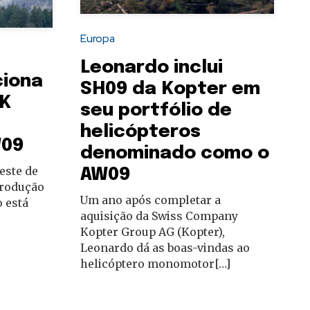
Europa
Leonardo inclui
ciona
SH09 da Kopter em
2K
seu portfólio de
helicópteros
W09
denominado como o
este de
AW09
produção
Um ano após completar a
 está
aquisição da Swiss Company
Kopter Group AG (Kopter),
Leonardo dá as boas-vindas ao
helicóptero monomotor[…]