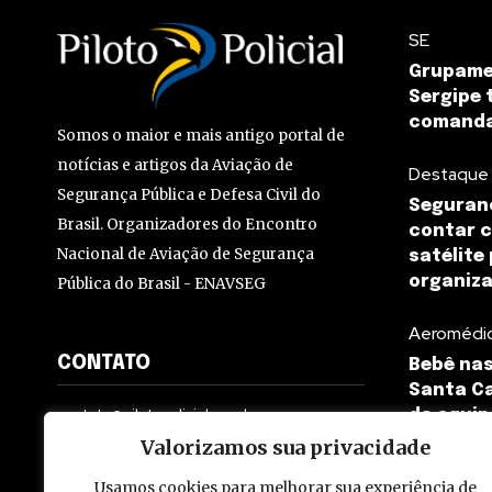
SE
Grupame
Sergipe 
comanda
Somos o maior e mais antigo portal de
notícias e artigos da Aviação de
Destaque
Segurança Pública e Defesa Civil do
Seguranç
Brasil. Organizadores do Encontro
contar c
Nacional de Aviação de Segurança
satélite
organiz
Pública do Brasil - ENAVSEG
Aeromédi
CONTATO
Bebê nas
Santa Ca
contato@pilotopolicial.com.br
da equip
Valorizamos sua privacidade
Usamos cookies para melhorar sua experiência de