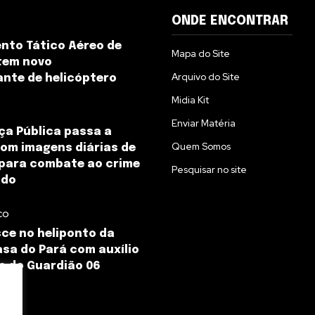
ONDE ENCONTRAR
nto Tático Aéreo de
Mapa do Site
tem novo
Arquivo do Site
nte de helicóptero
Midia Kit
Enviar Matéria
a Pública passa a
Quem Somos
om imagens diárias de
 para combate ao crime
Pesquisar no site
ado
co
ce no heliponto da
sa do Pará com auxílio
e do Guardião 06