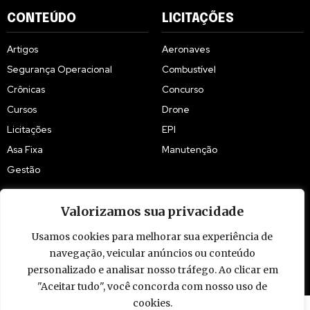
CONTEÚDO
LICITAÇÕES
Artigos
Aeronaves
Segurança Operacional
Combustível
Crônicas
Concurso
Cursos
Drone
Licitações
EPI
Asa Fixa
Manutenção
Gestão
Valorizamos sua privacidade
Usamos cookies para melhorar sua experiência de
navegação, veicular anúncios ou conteúdo
© 2009 - 2026 Piloto Policial. Todos os direitos reservados. Brasil.
personalizado e analisar nosso tráfego. Ao clicar em
"Aceitar tudo", você concorda com nosso uso de
cookies.