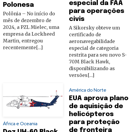
especial da FAA
Polonesa
para operações
Polônia – No início do
civis
mês de dezembro de
2024, a PZL Mielec, uma
A Sikorsky obteve um
empresa da Lockheed
certificado de
Martin, entregou
aeronavegabilidade
recentemente[…]
especial de categoria
restrita para seu novo S-
70M Black Hawk,
disponibilizando as
versões[…]
América do Norte
EUA aprova plano
de aquisição de
helicópteros
para proteção
África e Oceania
de fronteira
Dez UH-60 Black