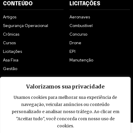
CONTEÚDO
LICITAÇÕES
Artigos
Aeronaves
Segurança Operacional
Combustível
Crônicas
Concurso
Cursos
Drone
Licitações
EPI
Asa Fixa
Manutenção
Gestão
Valorizamos sua privacidade
Usamos cookies para melhorar sua experiência de
© 2009 - 2026 Piloto Policial. Todos os direitos reservados. Brasil.
navegação, veicular anúncios ou conteúdo
personalizado e analisar nosso tráfego. Ao clicar em
"Aceitar tudo", você concorda com nosso uso de
cookies.