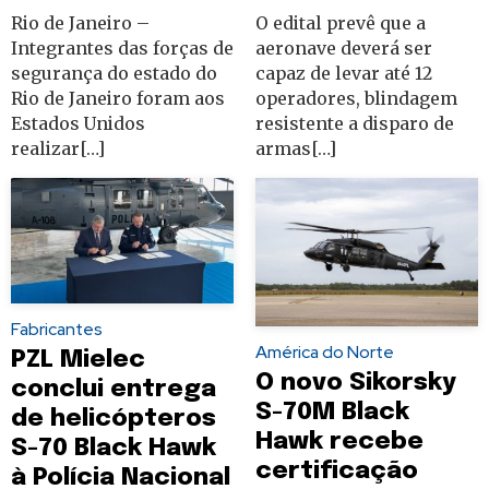
Rio de Janeiro –
O edital prevê que a
Integrantes das forças de
aeronave deverá ser
segurança do estado do
capaz de levar até 12
Rio de Janeiro foram aos
operadores, blindagem
Estados Unidos
resistente a disparo de
realizar[…]
armas[…]
Fabricantes
América do Norte
PZL Mielec
O novo Sikorsky
conclui entrega
S-70M Black
de helicópteros
Hawk recebe
S-70 Black Hawk
certificação
à Polícia Nacional