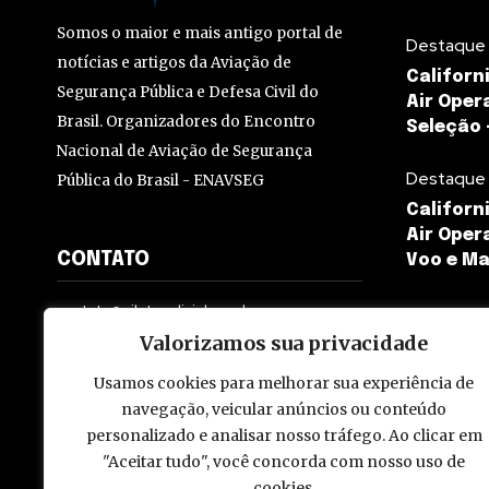
Somos o maior e mais antigo portal de
Destaque
notícias e artigos da Aviação de
Californ
Segurança Pública e Defesa Civil do
Air Oper
Brasil. Organizadores do Encontro
Seleção 
Nacional de Aviação de Segurança
Destaque
Pública do Brasil - ENAVSEG
Californ
Air Oper
CONTATO
Voo e Ma
contato@pilotopolicial.com.br
Valorizamos sua privacidade
Usamos cookies para melhorar sua experiência de
navegação, veicular anúncios ou conteúdo
personalizado e analisar nosso tráfego. Ao clicar em
© 2009 - 2026 Piloto Policial. Todos os direitos reservados. Brasi
"Aceitar tudo", você concorda com nosso uso de
cookies.