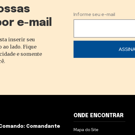
ossas
Informe seu e-mail
por e-mail
sta inserir seu
 ao lado. Fique
acidade e somente
cê.
ONDE ENCONTRAR
 Comando: Comandante
Mapa do Site