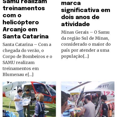
Samu realizam
marca
treinamentos
significativa em
com o
dois anos de
helicóptero
atividade
Arcanjo em
Minas Gerais – O Samu
Santa Catarina
da região Sul de Minas,
considerado o maior do
Santa Catarina – Com a
país por atender a uma
chegada do verão, o
população[…]
Corpo de Bombeiros e o
SAMU realizam
treinamentos em
Blumenau e[…]