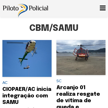
CBM/SAMU
SC
AC
Arcanjo 01
CIOPAER/AC inicia
realiza resgate
integração com
de vítima de
SAMU
queda e