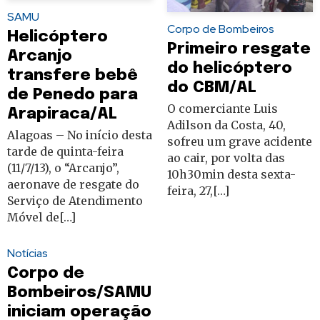
SAMU
Corpo de Bombeiros
Helicóptero
Primeiro resgate
Arcanjo
do helicóptero
transfere bebê
do CBM/AL
de Penedo para
O comerciante Luis
Arapiraca/AL
Adilson da Costa, 40,
Alagoas – No início desta
sofreu um grave acidente
tarde de quinta-feira
ao cair, por volta das
(11/7/13), o “Arcanjo”,
10h30min desta sexta-
aeronave de resgate do
feira, 27,[…]
Serviço de Atendimento
Móvel de[…]
Notícias
Corpo de
Bombeiros/SAMU
iniciam operação