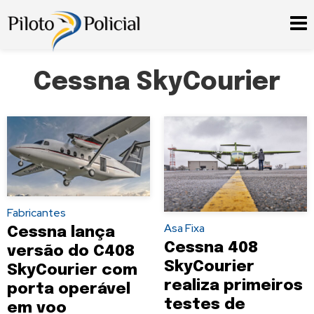
Cessna SkyCourier
Fabricantes
Asa Fixa
Cessna lança
Cessna 408
versão do C408
SkyCourier
SkyCourier com
realiza primeiros
porta operável
testes de
em voo