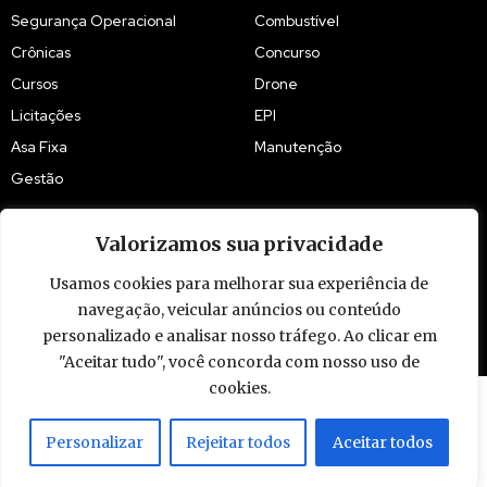
Segurança Operacional
Combustível
Crônicas
Concurso
Cursos
Drone
Licitações
EPI
Asa Fixa
Manutenção
Gestão
Valorizamos sua privacidade
Usamos cookies para melhorar sua experiência de
© 2009 - 2026 Piloto Policial. Todos os direitos reservados. Brasil.
navegação, veicular anúncios ou conteúdo
personalizado e analisar nosso tráfego. Ao clicar em
"Aceitar tudo", você concorda com nosso uso de
cookies.
Personalizar
Rejeitar todos
Aceitar todos