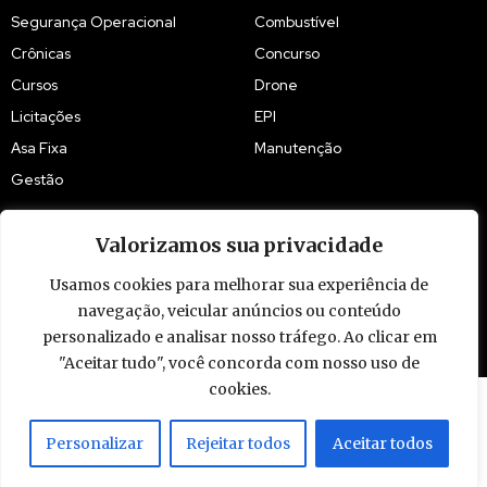
Segurança Operacional
Combustível
Crônicas
Concurso
Cursos
Drone
Licitações
EPI
Asa Fixa
Manutenção
Gestão
Valorizamos sua privacidade
Usamos cookies para melhorar sua experiência de
navegação, veicular anúncios ou conteúdo
© 2009 - 2026 Piloto Policial. Todos os direitos reservados. Brasil.
personalizado e analisar nosso tráfego. Ao clicar em
"Aceitar tudo", você concorda com nosso uso de
cookies.
Personalizar
Rejeitar todos
Aceitar todos