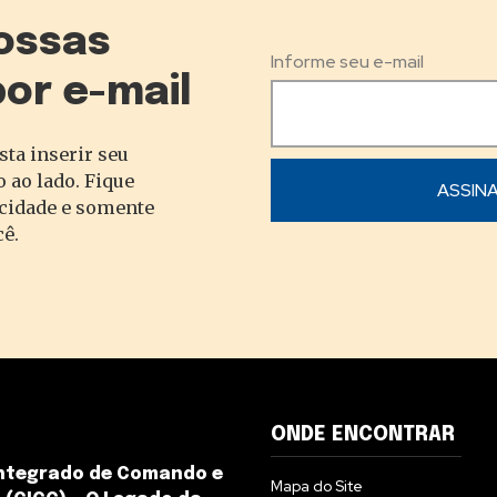
ossas
Informe seu e-mail
por e-mail
sta inserir seu
 ao lado. Fique
acidade e somente
cê.
ONDE ENCONTRAR
Integrado de Comando e
Mapa do Site