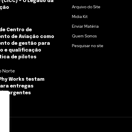
 (CICC) – O Legado da
Arquivo do Site
ção
Midia Kit
Enviar Matéria
de Centro de
Quem Somos
ento de Aviação como
nto de gestão para
Pesquisar no site
 e qualificação
ica de pilotos
o Norte
Phy Works testam
ara entregas
ais urgentes
l.