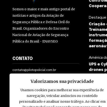
Controle
Coopera
Somos o maior e mais antigo portal de
notícias e artigos da Aviação de
Destaque
Segurança Pública e Defesa Civil do
Criação 
Brasil. Organizadores do Encontro
Treinam
Nacional de Aviação de Segurança
instrume
formação
Pública do Brasil - ENAVSEG
aeronáut
América d
CONTATO
UPS e Cy
contato@pilotopolicial.com.br
drones p
comerci
Valorizamos sua privacidade
Usamos cookies para melhorar sua experiência de
navegação, veicular anúncios ou conteúdo
personalizado e analisar nosso tráfego. Ao clicar em
© 2009 - 2026 Piloto Policial. Todos os direitos reservados. Brasi