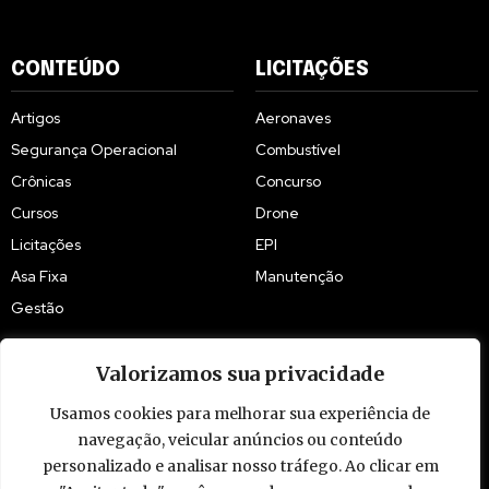
CONTEÚDO
LICITAÇÕES
Artigos
Aeronaves
Segurança Operacional
Combustível
Crônicas
Concurso
Cursos
Drone
Licitações
EPI
Asa Fixa
Manutenção
Gestão
Valorizamos sua privacidade
Usamos cookies para melhorar sua experiência de
navegação, veicular anúncios ou conteúdo
© 2009 - 2026 Piloto Policial. Todos os direitos reservados. Brasil.
personalizado e analisar nosso tráfego. Ao clicar em