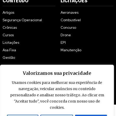
CONTEÚDO
LICITAÇÕES
Artigos
Aeronaves
Segurança Operacional
Combustível
Crônicas
Concurso
Cursos
Drone
Licitações
EPI
Asa Fixa
Manutenção
Gestão
Valorizamos sua privacidade
Usamos cookies para melhorar sua experiência de
navegação, veicular anúncios ou conteúdo
© 2009 - 2026 Piloto Policial. Todos os direitos reservados. Brasil.
personalizado e analisar nosso tráfego. Ao clicar em
"Aceitar tudo", você concorda com nosso uso de
cookies.