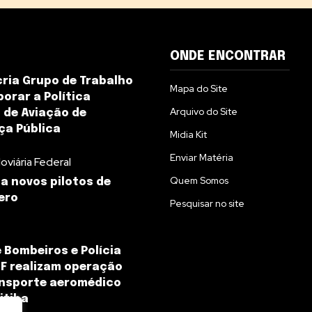
ONDE ENCONTRAR
ria Grupo de Trabalho
Mapa do Site
borar a Política
Arquivo do Site
 de Aviação de
ça Pública
Midia Kit
Enviar Matéria
oviária Federal
Quem Somos
a novos pilotos de
ero
Pesquisar no site
 Bombeiros e Polícia
 DF realizam operação
ansporte aeromédico
itiba