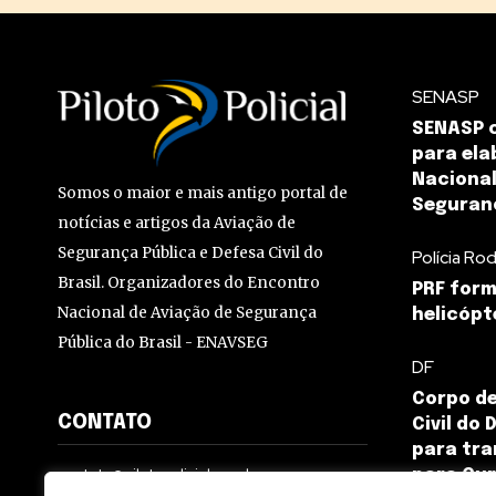
SENASP
SENASP c
para ela
Nacional
Somos o maior e mais antigo portal de
Seguran
notícias e artigos da Aviação de
Segurança Pública e Defesa Civil do
Polícia Rod
Brasil. Organizadores do Encontro
PRF form
Nacional de Aviação de Segurança
helicópt
Pública do Brasil - ENAVSEG
DF
Corpo de
CONTATO
Civil do
para tr
contato@pilotopolicial.com.br
para Cur