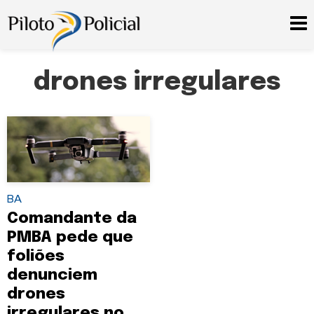
drones irregulares
BA
Comandante da
PMBA pede que
foliões
denunciem
drones
irregulares no