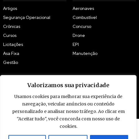
Artigos
Aeronaves
Segurança Operacional
Combustível
Crônicas
Concurso
Cursos
Drone
Licitações
EPI
Asa Fixa
Manutenção
Gestão
Valorizamos sua privacidade
Usamos cookies para melhorar sua experiência de
© 2009 - 2026 Piloto Policial. Todos os direitos reservados. Brasil.
navegação, veicular anúncios ou conteúdo
personalizado e analisar nosso tráfego. Ao clicar em
"Aceitar tudo", você concorda com nosso uso de
cookies.