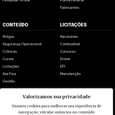
Pesquisar no site
Polícia Federal
Fabricantes
CONTEÚDO
LICITAÇÕES
Artigos
Aeronaves
Segurança Operacional
Combustível
Crônicas
Concurso
Cursos
Drone
Licitações
EPI
Asa Fixa
Manutenção
Gestão
Valorizamos sua privacidade
Usamos cookies para melhorar sua experiência de
navegação, veicular anúncios ou conteúdo
© 2009 - 2026 Piloto Policial. Todos os direitos reservados. Brasil.