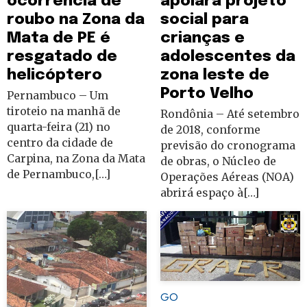
ocorrência de
apoiará projeto
roubo na Zona da
social para
Mata de PE é
crianças e
resgatado de
adolescentes da
helicóptero
zona leste de
Porto Velho
Pernambuco – Um
tiroteio na manhã de
Rondônia – Até setembro
quarta-feira (21) no
de 2018, conforme
centro da cidade de
previsão do cronograma
Carpina, na Zona da Mata
de obras, o Núcleo de
de Pernambuco,[…]
Operações Aéreas (NOA)
abrirá espaço à[…]
GO