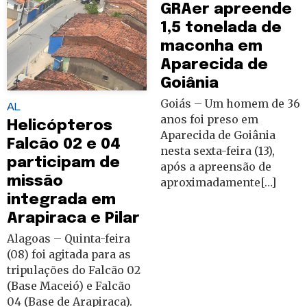
GRAer apreende
1,5 tonelada de
maconha em
Aparecida de
Goiânia
Goiás – Um homem de 36
AL
anos foi preso em
Helicópteros
Aparecida de Goiânia
Falcão 02 e 04
nesta sexta-feira (13),
participam de
após a apreensão de
missão
aproximadamente[…]
integrada em
Arapiraca e Pilar
Alagoas – Quinta-feira
(08) foi agitada para as
tripulações do Falcão 02
(Base Maceió) e Falcão
04 (Base de Arapiraca).