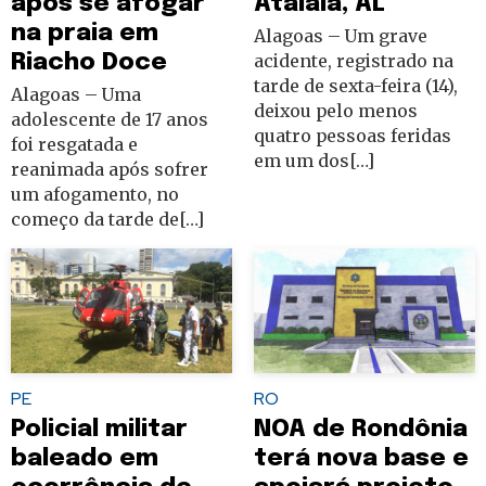
após se afogar
Atalaia, AL
na praia em
Alagoas – Um grave
Riacho Doce
acidente, registrado na
tarde de sexta-feira (14),
Alagoas – Uma
deixou pelo menos
adolescente de 17 anos
quatro pessoas feridas
foi resgatada e
em um dos[…]
reanimada após sofrer
um afogamento, no
começo da tarde de[…]
PE
RO
Policial militar
NOA de Rondônia
baleado em
terá nova base e