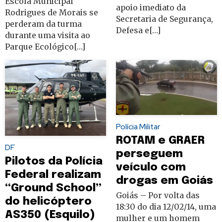
Escola Municipal
apoio imediato da
Rodrigues de Morais se
Secretaria de Segurança,
perderam da turma
Defesa e[…]
durante uma visita ao
Parque Ecológico[…]
Polícia Militar
ROTAM e GRAER
DF
perseguem
Pilotos da Polícia
veículo com
Federal realizam
drogas em Goiás
“Ground School”
Goiás – Por volta das
do helicóptero
18:30 do dia 12/02/14, uma
AS350 (Esquilo)
mulher e um homem