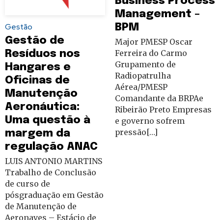
Business Process
Management –
Gestão
BPM
Gestão de
Major PMESP Oscar
Resíduos nos
Ferreira do Carmo
Grupamento de
Hangares e
Radiopatrulha
Oficinas de
Aérea/PMESP
Manutenção
Comandante da BRPAe
Aeronáutica:
Ribeirão Preto Empresas
Uma questão à
e governo sofrem
pressão[…]
margem da
regulação ANAC
LUIS ANTONIO MARTINS
Trabalho de Conclusão
de curso de
pósgraduação em Gestão
de Manutenção de
Aeronaves – Estácio de