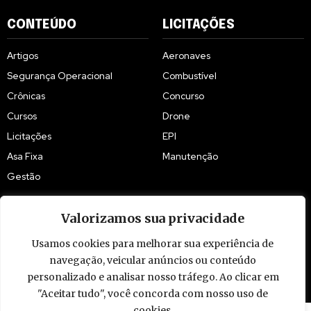
CONTEÚDO
LICITAÇÕES
Artigos
Aeronaves
Segurança Operacional
Combustível
Crônicas
Concurso
Cursos
Drone
Licitações
EPI
Asa Fixa
Manutenção
Gestão
Valorizamos sua privacidade
Usamos cookies para melhorar sua experiência de
navegação, veicular anúncios ou conteúdo
© 2009 - 2026 Piloto Policial. Todos os direitos reservados. Brasil.
personalizado e analisar nosso tráfego. Ao clicar em
"Aceitar tudo", você concorda com nosso uso de
cookies.