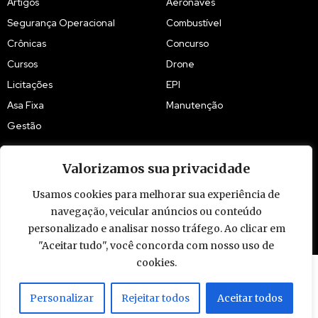
Artigos
Aeronaves
Segurança Operacional
Combustível
Crônicas
Concurso
Cursos
Drone
Licitações
EPI
Asa Fixa
Manutenção
Gestão
Valorizamos sua privacidade
Usamos cookies para melhorar sua experiência de
© 2009 - 2026 Piloto Policial. Todos os direitos reservados. Brasil.
navegação, veicular anúncios ou conteúdo
personalizado e analisar nosso tráfego. Ao clicar em
"Aceitar tudo", você concorda com nosso uso de
cookies.
Personalizar
Rejeitar todos
Aceitar todos