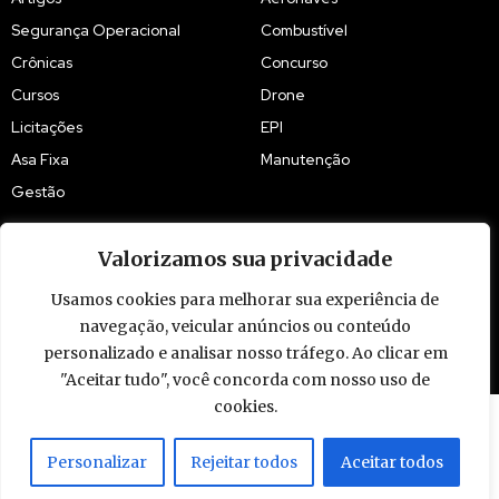
Segurança Operacional
Combustível
Crônicas
Concurso
Cursos
Drone
Licitações
EPI
Asa Fixa
Manutenção
Gestão
Valorizamos sua privacidade
Usamos cookies para melhorar sua experiência de
navegação, veicular anúncios ou conteúdo
© 2009 - 2026 Piloto Policial. Todos os direitos reservados. Brasil.
personalizado e analisar nosso tráfego. Ao clicar em
"Aceitar tudo", você concorda com nosso uso de
cookies.
Personalizar
Rejeitar todos
Aceitar todos